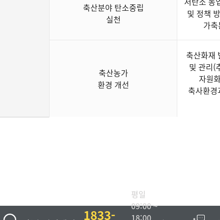
저탄소 농업
축산분야 탄소중립
및 정책 
실천
가축
축산화재 
및 관리(
축산농가
자원화
환경 개선
축사환경과
평일
09:00 ~
1833-
18:00