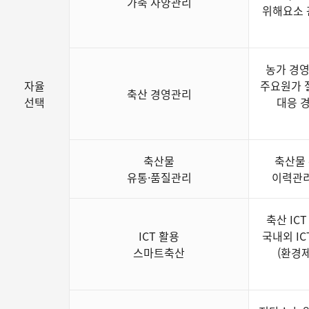
가축 사양관리
위해요소 
농가 경영
자율
주요원가 
축산 경영관리
선택
대응 
축산물
축산물 
유통·품질관리
이력관리
축산 IC
ICT 활용
국내외 I
스마트축산
(환경