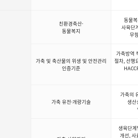
동물복
친환경축산·
사육단계
동물복지
무항
가축방역 책
가축 및 축산물의 위생 및 안전관리
절차, 선행
인증기준
HAC
가축의 
가축 유전·개량기술
생산성
생육단계별
개선, 사