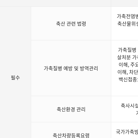
가축전염병 
축산 관련 법령
축산물위생
가축질병 
살처분 가
이해, 주
가축질병 예방 및 방역관리
이해, 차
필수
백신접종요
축사시설
축산환경 관리
국가가축방
축산차량등록요령